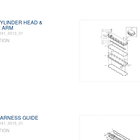
 CYLINDER HEAD &
 ARM
241_0013_01
TION
 HARNESS GUIDE
241_0015_01
TION