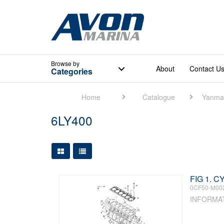
Browse
by
About
Contact U
Categories
Home
Catalogue
Yanma
6LY400
Large Grid View
Table View
FIG 1. 
0CF50-M00
INFORMA