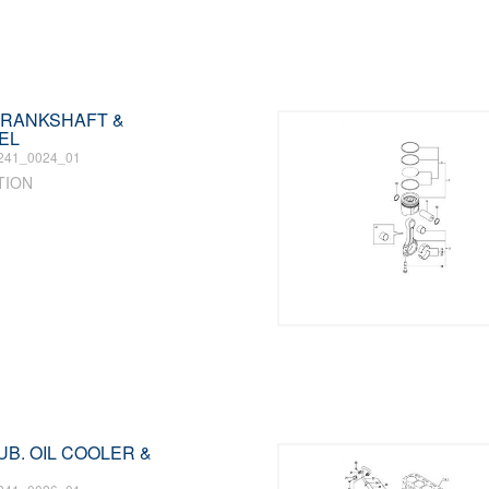
 CRANKSHAFT &
EL
241_0024_01
TION
LUB. OIL COOLER &