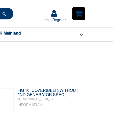
Search
Login/Register
Login/Register
Shopping
Cart
K Mainland
FIG 10. COVER(BELT)(WITHOUT
2ND GENERATOR SPEC.)
0CF50-M00241_0010_01
INFORMATION