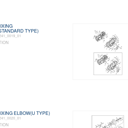
MIXING
STANDARD TYPE)
241_0019_01
TION
 MIXING ELBOW(U TYPE)
241_0020_01
TION