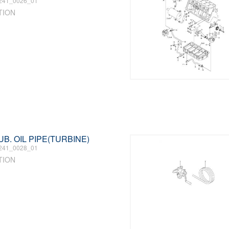
241_0026_01
TION
LUB. OIL PIPE(TURBINE)
241_0028_01
TION