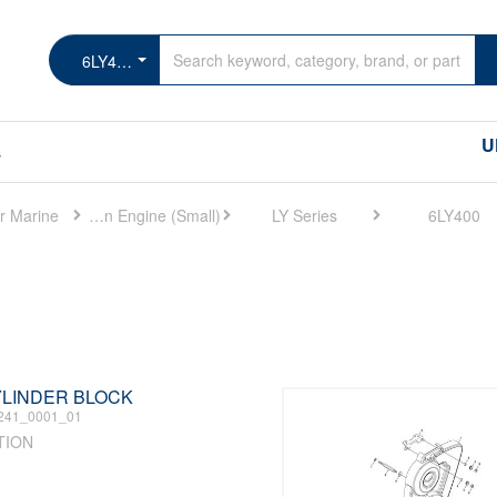
6LY400
U
s
r Marine
Marine Main Engine (Small)
LY Series
6LY400
CYLINDER BLOCK
241_0001_01
TION