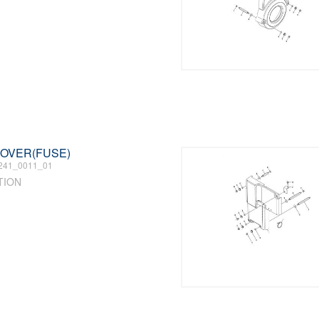
 COVER(FUSE)
241_0011_01
TION